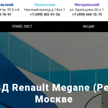
льский
Калужская
Мичуринский
пр. 95 б, к.6
Научный проезд д.14а к.1
ул. Удальцова, 60, к.1
8-76-91
+7 (499) 455-01-36
+7 (499) 444-15-73
ПРАЙС ЛИСТ
АКЦИИ
Д Renault Megane (Ре
Москве