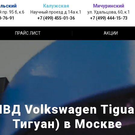
льский
Калужская
Мичуринский
пр. 95 б, к.6
Научный проезд д.14а к.1
ул. Удальцова, 60, к.1
8-76-91
+7 (499) 455-01-36
+7 (499) 444-15-73
ПРАЙС ЛИСТ
АКЦИИ
НВД Volkswagen Tigua
Тигуан) в Москве