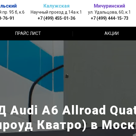
льский
Калужская
Мичуринский
пр. 95 б, к.6
Научный проезд д.14а к.1
ул. Удальцова, 60, к.1
8-76-91
+7 (499) 455-01-36
+7 (499) 444-15-73
ПРАЙС ЛИСТ
АКЦИИ
 Audi A6 Allroad Quat
лроуд Кватро) в Моск