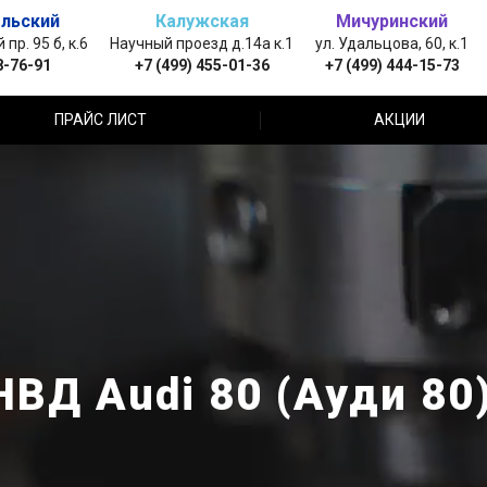
льский
Калужская
Мичуринский
пр. 95 б, к.6
Научный проезд д.14а к.1
ул. Удальцова, 60, к.1
8-76-91
+7 (499) 455-01-36
+7 (499) 444-15-73
ПРАЙС ЛИСТ
АКЦИИ
ВД Audi 80 (Ауди 80