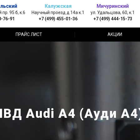
льский
Калужская
Мичуринский
пр. 95 б, к.6
Научный проезд д.14а к.1
ул. Удальцова, 60, к.1
8-76-91
+7 (499) 455-01-36
+7 (499) 444-15-73
ПРАЙС ЛИСТ
АКЦИИ
ВД Audi A4 (Ауди А4