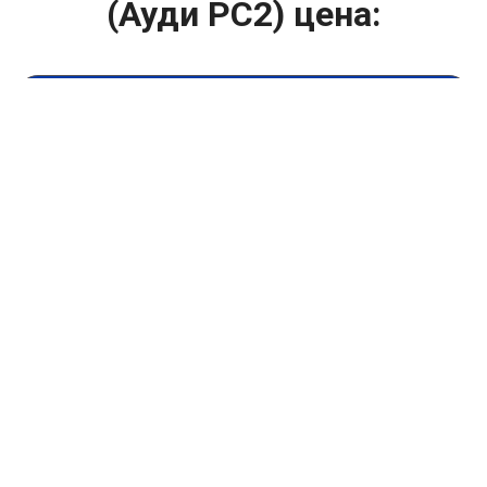
(Ауди РС2) цена:
Ремонт ТНВД
От 5900
₽
Замена ТНВД
От 9900
₽
Ремонт ТНВД дизельных двигателей
От 7900
₽
Ремонт бензиновых ТНВД
От 2000
₽
Диагностика ТНВД
От 3000
₽
Регулировка ТНВД
Капитальный ремонт двигателя