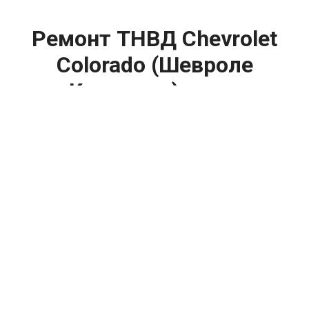
Ремонт ТНВД Chevrolet
Colorado (Шевроле
Колорадо) цена:
Ремонт ТНВД
От 5900
₽
Замена ТНВД
От 9900
₽
Ремонт ТНВД дизельных двигателей
От 7900
₽
Ремонт бензиновых ТНВД
От 2000
₽
Диагностика ТНВД
От 3000
₽
Регулировка ТНВД