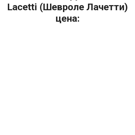
Lacetti (Шевроле Лачетти)
цена:
Ремонт ТНВД
От 5900
₽
Замена ТНВД
От 9900
₽
Ремонт ТНВД дизельных двигателей
От 7900
₽
Ремонт бензиновых ТНВД
От 2000
₽
Диагностика ТНВД
От 3000
₽
Регулировка ТНВД
Капитальный ремонт двигателя