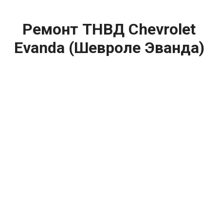
Ремонт ТНВД Chevrolet
Evanda (Шевроле Эванда)
цена:
Ремонт ТНВД
От 5900
₽
Замена ТНВД
От 9900
₽
Ремонт ТНВД дизельных двигателей
От 7900
₽
Ремонт бензиновых ТНВД
От 2000
₽
Диагностика ТНВД
От 3000
₽
Регулировка ТНВД