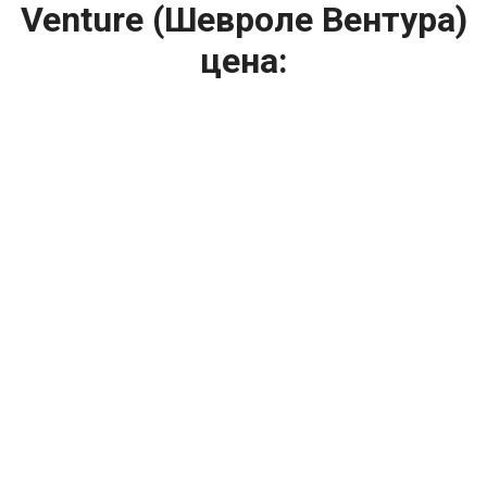
Venture (Шевроле Вентура)
цена:
Ремонт ТНВД
От 5900
₽
Замена ТНВД
От 9900
₽
Ремонт ТНВД дизельных двигателей
От 7900
₽
Ремонт бензиновых ТНВД
От 2000
₽
Диагностика ТНВД
От 3000
₽
Регулировка ТНВД
Капитальный ремонт двигателя