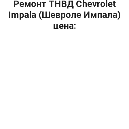
Ремонт ТНВД Chevrolet
Impala (Шевроле Импала)
цена:
Ремонт ТНВД
От 5900
₽
Замена ТНВД
От 9900
₽
Ремонт ТНВД дизельных двигателей
От 7900
₽
Ремонт бензиновых ТНВД
От 2000
₽
Диагностика ТНВД
От 3000
₽
Регулировка ТНВД