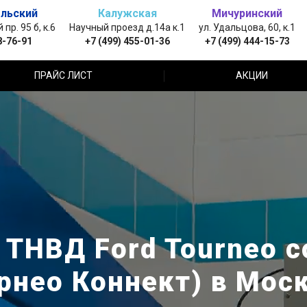
льский
Калужская
Мичуринский
пр. 95 б, к.6
Научный проезд д.14а к.1
ул. Удальцова, 60, к.1
8-76-91
+7 (499) 455-01-36
+7 (499) 444-15-73
ПРАЙС ЛИСТ
АКЦИИ
 ТНВД Ford Tourneo c
рнео Коннект) в Мос