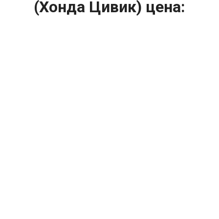
(Хонда Цивик) цена:
Ремонт ТНВД
От 5900
₽
Замена ТНВД
От 9900
₽
Ремонт ТНВД дизельных двигателей
От 7900
₽
Ремонт бензиновых ТНВД
От 2000
₽
Диагностика ТНВД
От 3000
₽
Регулировка ТНВД
Капитальный ремонт двигателя