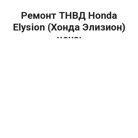
Ремонт ТНВД Honda
Elysion (Хонда Элизион)
цена:
Ремонт ТНВД
От 5900
₽
Замена ТНВД
От 9900
₽
Ремонт ТНВД дизельных двигателей
От 7900
₽
Ремонт бензиновых ТНВД
От 2000
₽
Диагностика ТНВД
От 3000
₽
Регулировка ТНВД