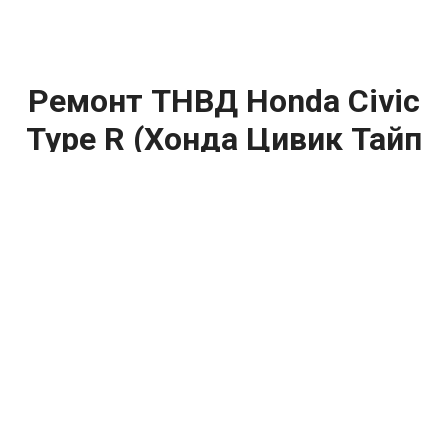
Ремонт ТНВД Honda Civic
Type R (Хонда Цивик Тайп
Р) цена:
Ремонт ТНВД
От 5900
₽
Замена ТНВД
От 9900
₽
Ремонт ТНВД дизельных двигателей
От 7900
₽
Ремонт бензиновых ТНВД
От 2000
₽
Диагностика ТНВД