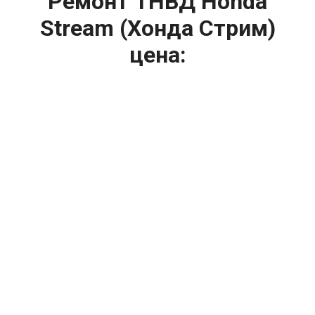
Ремонт ТНВД Honda
Stream (Хонда Стрим)
цена:
Ремонт ТНВД
От 5900
₽
Замена ТНВД
От 9900
₽
Ремонт ТНВД дизельных двигателей
От 7900
₽
Ремонт бензиновых ТНВД
От 2000
₽
Диагностика ТНВД
От 3000
₽
Регулировка ТНВД