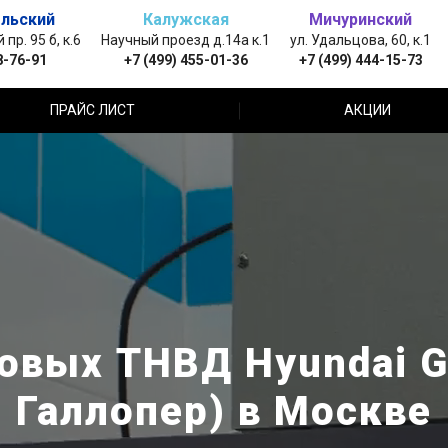
льский
Калужская
Мичуринский
пр. 95 б, к.6
Научный проезд д.14а к.1
ул. Удальцова, 60, к.1
8-76-91
+7 (499) 455-01-36
+7 (499) 444-15-73
ПРАЙС ЛИСТ
АКЦИИ
овых ТНВД Hyundai Ga
Галлопер) в Москве