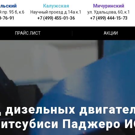
льский
Калужская
Мичуринский
пр. 95 б, к.6
Научный проезд д.14а к.1
ул. Удальцова, 60, к.1
8-76-91
+7 (499) 455-01-36
+7 (499) 444-15-73
ПРАЙС ЛИСТ
АКЦИИ
 дизельных двигателе
(Митсубиси Паджеро И