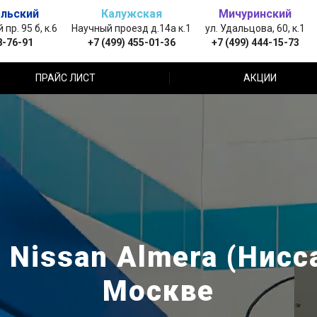
льский
Калужская
Мичуринский
пр. 95 б, к.6
Научный проезд д.14а к.1
ул. Удальцова, 60, к.1
8-76-91
+7 (499) 455-01-36
+7 (499) 444-15-73
ПРАЙС ЛИСТ
АКЦИИ
Nissan Almera (Нисс
Москве