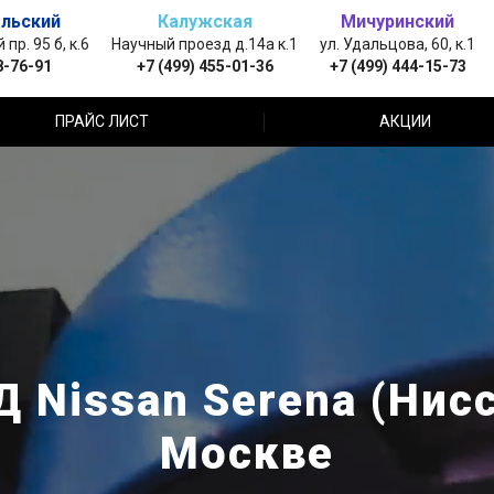
льский
Калужская
Мичуринский
пр. 95 б, к.6
Научный проезд д.14а к.1
ул. Удальцова, 60, к.1
8-76-91
+7 (499) 455-01-36
+7 (499) 444-15-73
ПРАЙС ЛИСТ
АКЦИИ
 Nissan Serena (Нисс
Москве