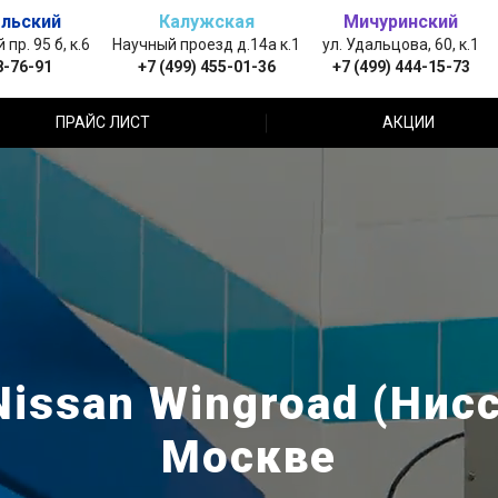
льский
Калужская
Мичуринский
пр. 95 б, к.6
Научный проезд д.14а к.1
ул. Удальцова, 60, к.1
8-76-91
+7 (499) 455-01-36
+7 (499) 444-15-73
ПРАЙС ЛИСТ
АКЦИИ
issan Wingroad (Нисс
Москве