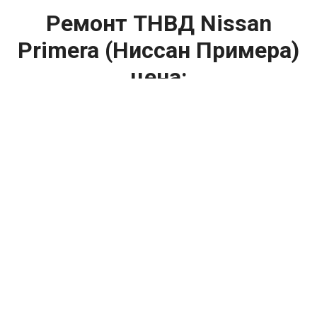
Ремонт ТНВД Nissan
Primera (Ниссан Примера)
цена:
Ремонт ТНВД
От 5900
₽
Замена ТНВД
От 9900
₽
Ремонт ТНВД дизельных двигателей
От 7900
₽
Ремонт бензиновых ТНВД
От 2000
₽
Диагностика ТНВД
От 3000
₽
Регулировка ТНВД