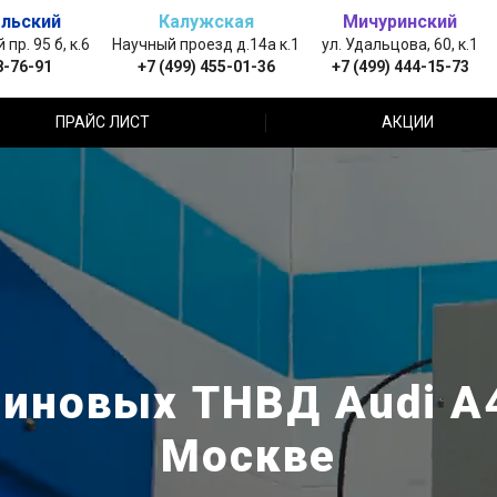
льский
Калужская
Мичуринский
пр. 95 б, к.6
Научный проезд д.14а к.1
ул. Удальцова, 60, к.1
8-76-91
+7 (499) 455-01-36
+7 (499) 444-15-73
ПРАЙС ЛИСТ
АКЦИИ
иновых ТНВД Audi A4
Москве