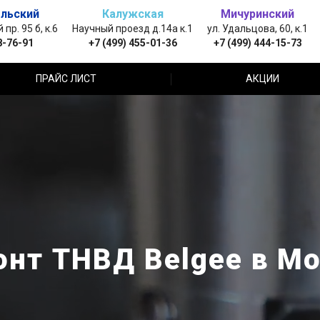
льский
Калужская
Мичуринский
пр. 95 б, к.6
Научный проезд д.14а к.1
ул. Удальцова, 60, к.1
8-76-91
+7 (499) 455-01-36
+7 (499) 444-15-73
ПРАЙС ЛИСТ
АКЦИИ
нт ТНВД Belgee в М