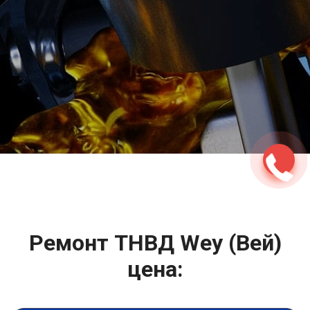
2500 руб
ться
Записаться
Ремонт ТНВД Wey (Вей)
цена: