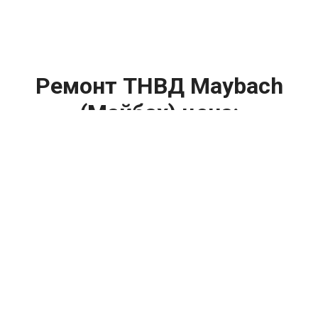
Ремонт ТНВД Maybach
(Майбах) цена:
Ремонт ТНВД
От 5900
₽
Замена ТНВД
От 9900
₽
Ремонт ТНВД дизельных двигателей
От 7900
₽
Ремонт бензиновых ТНВД
От 2000
₽
Диагностика ТНВД