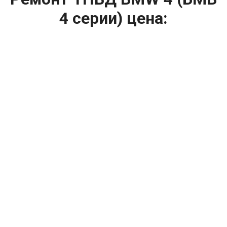
4 серии) цена:
Ремонт ТНВД
От 5900
₽
Замена ТНВД
От 9900
₽
Ремонт ТНВД дизельных двигателей
От 7900
₽
Ремонт бензиновых ТНВД
От 2000
₽
Диагностика ТНВД
От 3000
₽
Регулировка ТНВД
Капитальный ремонт двигателя