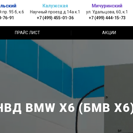
льский
Калужская
Мичуринский
пр. 95 б, к.6
Научный проезд д.14а к.1
ул. Удальцова, 60, к.1
8-76-91
+7 (499) 455-01-36
+7 (499) 444-15-73
ПРАЙС ЛИСТ
АКЦИИ
НВД BMW X6 (БМВ Х6)