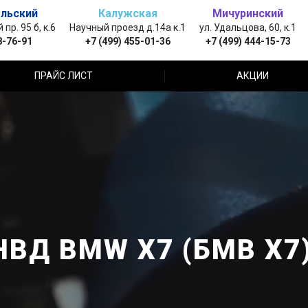
льский
Калужская
Мичуринский
пр. 95 б, к.6
Научный проезд д.14а к.1
ул. Удальцова, 60, к.1
8-76-91
+7 (499) 455-01-36
+7 (499) 444-15-73
ПРАЙС ЛИСТ
АКЦИИ
НВД BMW X7 (БМВ Х7)