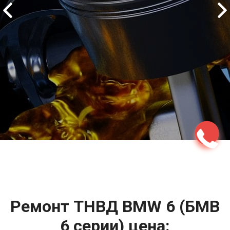
2500 руб
ться
Записаться
Ремонт ТНВД BMW 6 (БМВ
6 серии) цена: