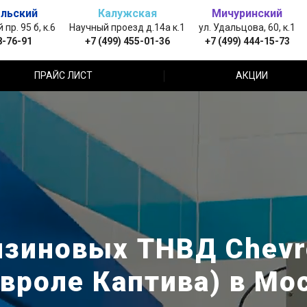
льский
Калужская
Мичуринский
пр. 95 б, к.6
Научный проезд д.14а к.1
ул. Удальцова, 60, к.1
8-76-91
+7 (499) 455-01-36
+7 (499) 444-15-73
ПРАЙС ЛИСТ
АКЦИИ
зиновых ТНВД Chevro
вроле Каптива) в Мо