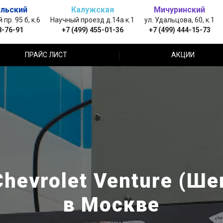
льский
Калужская
Мичуринский
пр. 95 б, к.6
Научный проезд д.14а к.1
ул. Удальцова, 60, к.1
8-76-91
+7 (499) 455-01-36
+7 (499) 444-15-73
ПРАЙС ЛИСТ
АКЦИИ
hevrolet Venture (Ше
в Москве