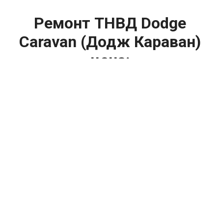
Ремонт ТНВД Dodge
Caravan (Додж Караван)
цена:
Ремонт ТНВД
От 5900
₽
Замена ТНВД
От 9900
₽
Ремонт ТНВД дизельных двигателей
От 7900
₽
Ремонт бензиновых ТНВД
От 2000
₽
Диагностика ТНВД
От 3000
₽
Регулировка ТНВД