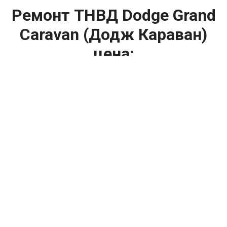
Ремонт ТНВД Dodge Grand
Caravan (Додж Караван)
цена:
Ремонт ТНВД
От 5900
₽
Замена ТНВД
От 9900
₽
Ремонт ТНВД дизельных двигателей
От 7900
₽
Ремонт бензиновых ТНВД
От 2000
₽
Диагностика ТНВД
От 3000
₽
Регулировка ТНВД