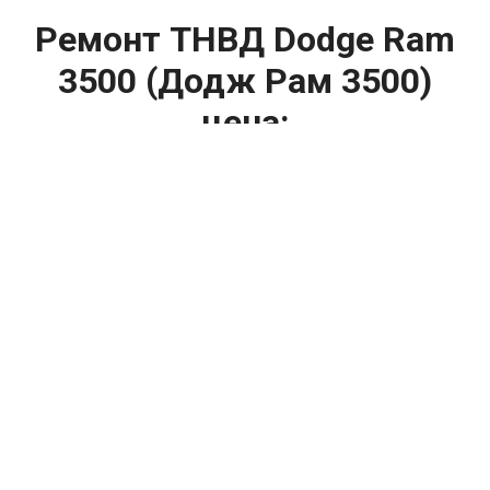
Ремонт ТНВД Dodge Ram
3500 (Додж Рам 3500)
цена:
Ремонт ТНВД
От 5900
₽
Замена ТНВД
От 9900
₽
Ремонт ТНВД дизельных двигателей
От 7900
₽
Ремонт бензиновых ТНВД
От 2000
₽
Диагностика ТНВД
От 3000
₽
Регулировка ТНВД