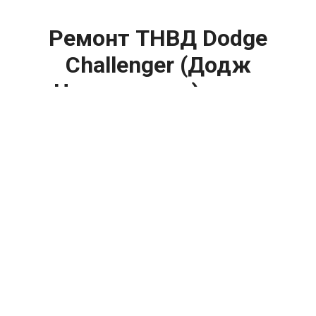
Ремонт ТНВД Dodge
Challenger (Додж
Челленджер) цена:
Ремонт ТНВД
От 5900
₽
Замена ТНВД
От 9900
₽
Ремонт ТНВД дизельных двигателей
От 7900
₽
Ремонт бензиновых ТНВД
От 2000
₽
Диагностика ТНВД
От 3000
₽
Регулировка ТНВД