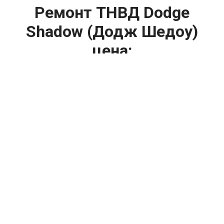
Ремонт ТНВД Dodge
Shadow (Додж Шедоу)
цена:
Ремонт ТНВД
От 5900
₽
Замена ТНВД
От 9900
₽
Ремонт ТНВД дизельных двигателей
От 7900
₽
Ремонт бензиновых ТНВД
От 2000
₽
Диагностика ТНВД
От 3000
₽
Регулировка ТНВД