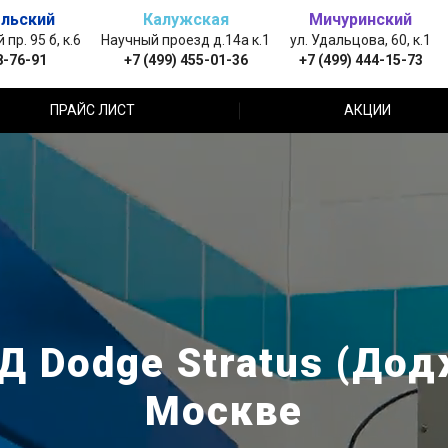
льский
Калужская
Мичуринский
пр. 95 б, к.6
Научный проезд д.14а к.1
ул. Удальцова, 60, к.1
8-76-91
+7 (499) 455-01-36
+7 (499) 444-15-73
ПРАЙС ЛИСТ
АКЦИИ
 Dodge Stratus (Дод
Москве