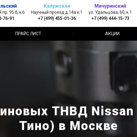
льский
Калужская
Мичуринский
пр. 95 б, к.6
Научный проезд д.14а к.1
ул. Удальцова, 60, к.1
8-76-91
+7 (499) 455-01-36
+7 (499) 444-15-73
ПРАЙС ЛИСТ
АКЦИИ
иновых ТНВД Nissan 
Тино) в Москве