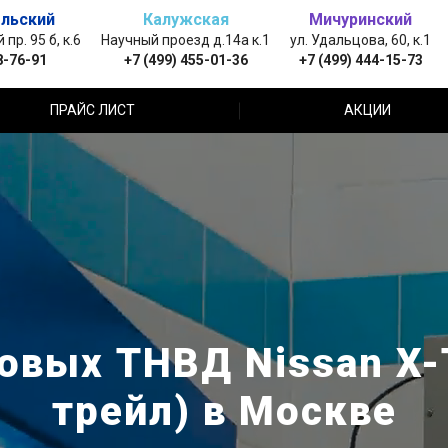
льский
Калужская
Мичуринский
пр. 95 б, к.6
Научный проезд д.14а к.1
ул. Удальцова, 60, к.1
8-76-91
+7 (499) 455-01-36
+7 (499) 444-15-73
ПРАЙС ЛИСТ
АКЦИИ
вых ТНВД Nissan X-T
трейл) в Москве