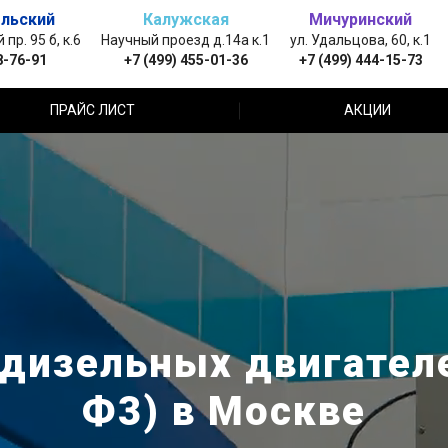
льский
Калужская
Мичуринский
пр. 95 б, к.6
Научный проезд д.14а к.1
ул. Удальцова, 60, к.1
8-76-91
+7 (499) 455-01-36
+7 (499) 444-15-73
ПРАЙС ЛИСТ
АКЦИИ
дизельных двигателе
Ф3) в Москве