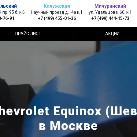
льский
Калужская
Мичуринский
пр. 95 б, к.6
Научный проезд д.14а к.1
ул. Удальцова, 60, к.1
8-76-91
+7 (499) 455-01-36
+7 (499) 444-15-73
ПРАЙС ЛИСТ
АКЦИИ
evrolet Equinox (Ше
в Москве