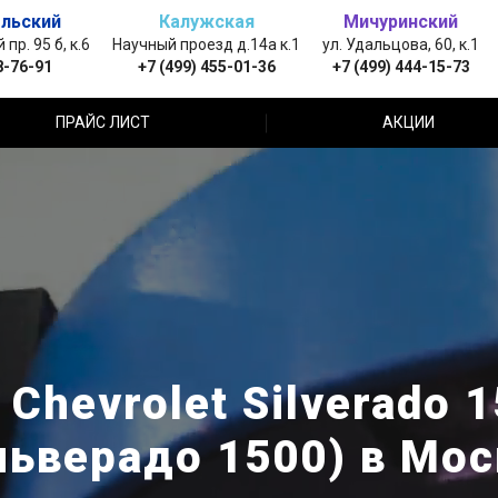
льский
Калужская
Мичуринский
пр. 95 б, к.6
Научный проезд д.14а к.1
ул. Удальцова, 60, к.1
8-76-91
+7 (499) 455-01-36
+7 (499) 444-15-73
ПРАЙС ЛИСТ
АКЦИИ
Chevrolet Silverado 
льверадо 1500) в Мос