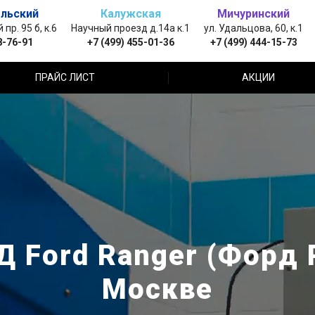
льский
Калужская
Мичуринский
пр. 95 б, к.6
Научный проезд д.14а к.1
ул. Удальцова, 60, к.1
8-76-91
+7 (499) 455-01-36
+7 (499) 444-15-73
ПРАЙС ЛИСТ
АКЦИИ
 Ford Ranger (Форд
Москве