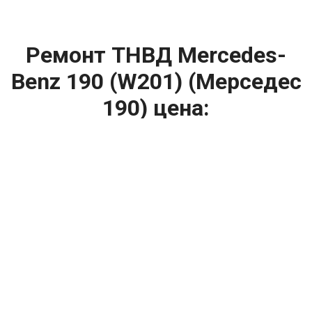
Ремонт ТНВД Mercedes-
Benz 190 (W201) (Мерседес
190) цена:
Ремонт ТНВД
От 5900
₽
Замена ТНВД
От 9900
₽
Ремонт ТНВД дизельных двигателей
От 7900
₽
Ремонт бензиновых ТНВД
От 2000
₽
Диагностика ТНВД