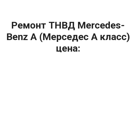
Ремонт ТНВД Mercedes-
Benz A (Мерседес А класс)
цена:
Ремонт ТНВД
От 5900
₽
Замена ТНВД
От 9900
₽
Ремонт ТНВД дизельных двигателей
От 7900
₽
Ремонт бензиновых ТНВД
От 2000
₽
Диагностика ТНВД