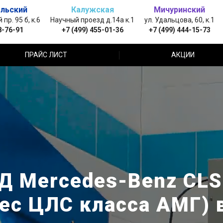
льский
Калужская
Мичуринский
пр. 95 б, к.6
Научный проезд д.14а к.1
ул. Удальцова, 60, к.1
8-76-91
+7 (499) 455-01-36
+7 (499) 444-15-73
ПРАЙС ЛИСТ
АКЦИИ
Д Mercedes-Benz CLS
ес ЦЛС класса АМГ) 