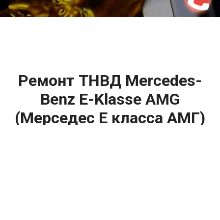
2500 руб
ться
Записаться
Ремонт ТНВД Mercedes-
Benz E-Klasse AMG
(Мерседес Е класса АМГ)
цена:
Ремонт ТНВД
От 5900
₽
Замена ТНВД