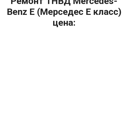
Ремонт ТНВД Mercedes-
Benz E (Мерседес Е класс)
цена:
Ремонт ТНВД
От 5900
₽
Замена ТНВД
От 9900
₽
Ремонт ТНВД дизельных двигателей
От 7900
₽
Ремонт бензиновых ТНВД
От 2000
₽
Диагностика ТНВД
От 3000
₽
Регулировка ТНВД