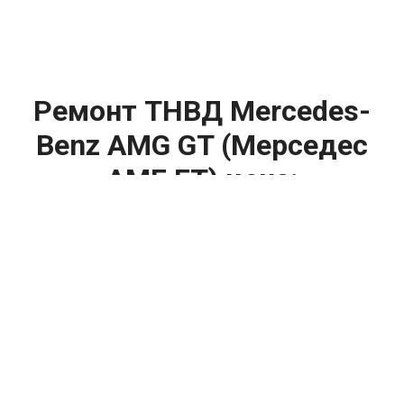
Ремонт ТНВД Mercedes-
Benz AMG GT (Мерседес
АМГ ГТ) цена:
Ремонт ТНВД
От 5900
₽
Замена ТНВД
От 9900
₽
Ремонт ТНВД дизельных двигателей
От 7900
₽
Ремонт бензиновых ТНВД